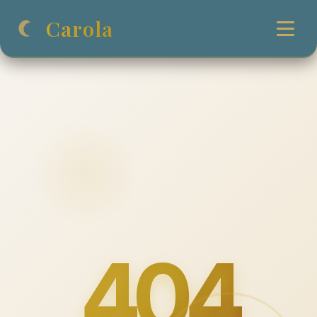
Carola
404